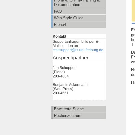
Plone 4: Online-Training &
Dokumentation
FAQ
Web Style Guide
Plone4
Es
gr
Kontakt
fi
Supportanfragen bitte per E-
Tr
Mail senden an:
cmssupport@rz.uni-freiburg.de
Da
Fr
Ansprechpartner:
wo
Jan Schopper
N
(Plone)
de
203-4664
Hi
Benjamin Ackermann
(WordPress)
203-4661
Erweiterte Suche
Rechenzentrum